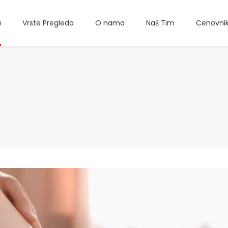
a
Vrste Pregleda
O nama
Naš Tim
Cenovni