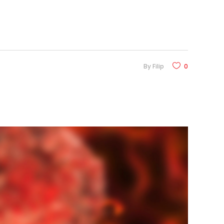
By
Filip
0