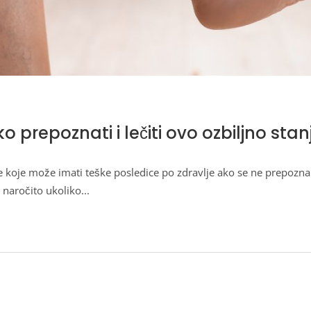
repoznati i lečiti ovo ozbiljno stan
oje može imati teške posledice po zdravlje ako se ne prepozna i n
 naročito ukoliko