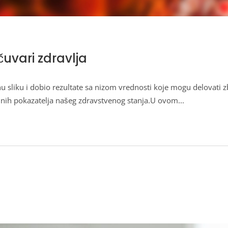
 čuvari zdravlja
nu sliku i dobio rezultate sa nizom vrednosti koje mogu delovati
jučnih pokazatelja našeg zdravstvenog stanja.U ovom