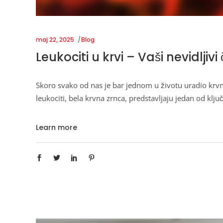
maj 22, 2025
Blog
Leukociti u krvi – Vaši nevidljivi
Skoro svako od nas je bar jednom u životu uradio krv
leukociti, bela krvna zrnca, predstavljaju jedan od kl
Learn more