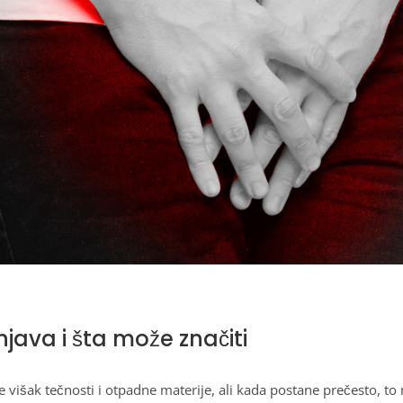
java i šta može značiti
višak tečnosti i otpadne materije, ali kada postane prečesto, to m