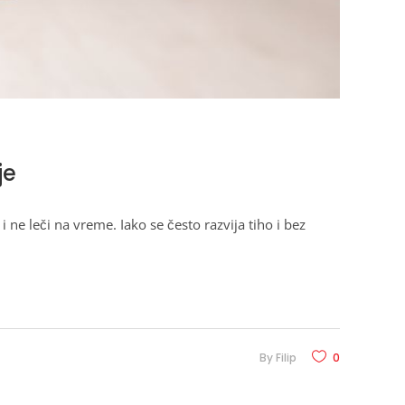
je
e leči na vreme. Iako se često razvija tiho i bez
By
Filip
0