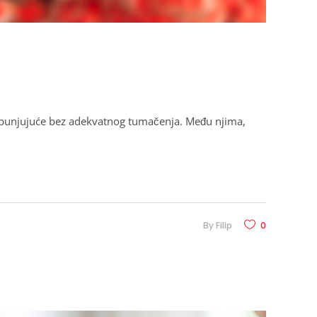
 zbunjujuće bez adekvatnog tumačenja. Među njima,
By
Filip
0