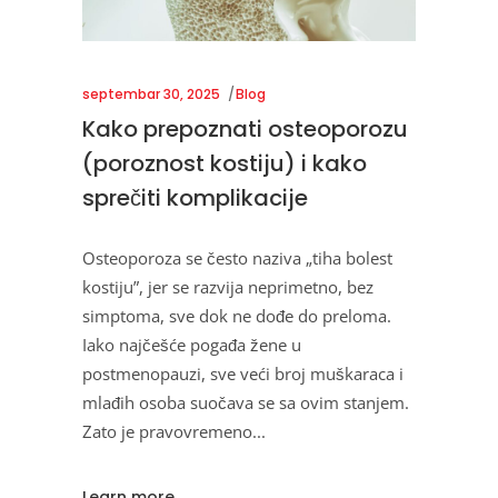
septembar 30, 2025
Blog
Kako prepoznati osteoporozu
(poroznost kostiju) i kako
sprečiti komplikacije
Osteoporoza se često naziva „tiha bolest
kostiju”, jer se razvija neprimetno, bez
simptoma, sve dok ne dođe do preloma.
Iako najčešće pogađa žene u
postmenopauzi, sve veći broj muškaraca i
mlađih osoba suočava se sa ovim stanjem.
Zato je pravovremeno
Learn more