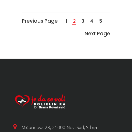
Previous Page
1
2
3
4
5
Next Page
Mičurinova 28, 21000 Novi Sad, Srbija