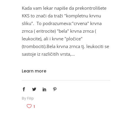
Kada vam lekar napiše da prekontrolišete
KKS to znači da traži "kompletnu krvnu
sliku". To podrazumeva:"crvena" krvna
zrnca ( eritrocite) "bela" krvna zrnca (
leukocite), ali i krvne "pločice"
(trombociti).Bela krvna zrnca tj. leukociti se
sastoje iz različitih vrsta,
Learn more
By
Filip
1