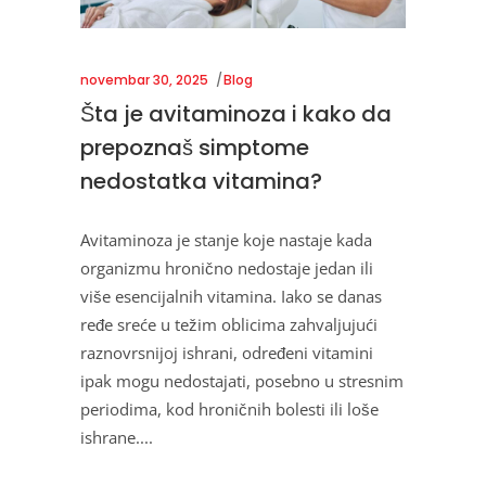
novembar 30, 2025
Blog
Šta je avitaminoza i kako da
prepoznaš simptome
nedostatka vitamina?
Avitaminoza je stanje koje nastaje kada
organizmu hronično nedostaje jedan ili
više esencijalnih vitamina. Iako se danas
ređe sreće u težim oblicima zahvaljujući
raznovrsnijoj ishrani, određeni vitamini
ipak mogu nedostajati, posebno u stresnim
periodima, kod hroničnih bolesti ili loše
ishrane.