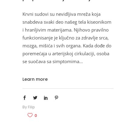
Krvni sudovi su nevidljiva mreža koja
snabdeva svaki deo našeg tela kiseonikom
i hranljivim materijama. Njihovo pravilno
funkcionisanje je ključno za zdravlje srca,
mozga, mišića i svih organa. Kada dođe do
poremećaja u arterijskoj cirkulaciji, osoba
se suočava sa simptomima
Learn more
By
Filip
0