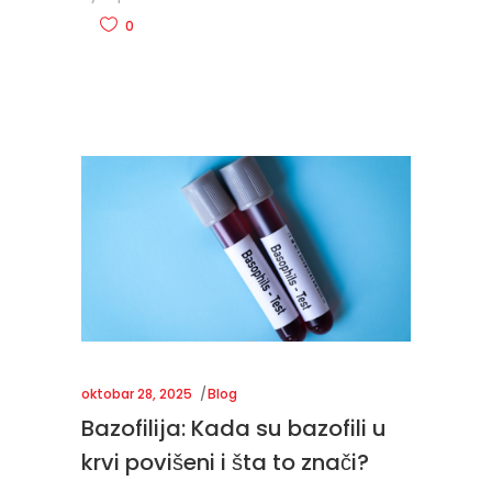
0
oktobar 28, 2025
Blog
Bazofilija: Kada su bazofili u
krvi povišeni i šta to znači?