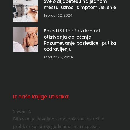
Sve o dijabetesu na jednom
mestu: uzroci, simptomi, lečenje
februar 22, 2024
Bolesti štitne žlezde – od
otkrivanja do lečenja:
Razumevanje, posledice i put ka
ozdravljenju
februar 25, 2024
Iz naše knjige utisaka:
Stevan K.
Bilo vam je dovoljno samo pola sata da rešite
problem koji drugi godinama nisu uspevali.