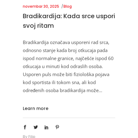
novembar 30, 2025
Blog
Bradikardija: Kada srce uspori
svoj ritam
Bradikardija označava usporeni rad srca,
odnosno stanje kada broj otkucaja pada
ispod normalne granice, najčešće ispod 60
otkucaja u minuti kod odraslih osoba.
Usporen puls može biti fiziološka pojava
kod sportista ili tokom sna, ali kod
određenih osoba bradikardija može
Learn more
By
Filip