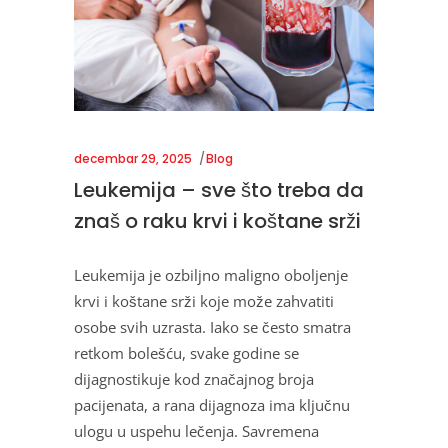
decembar 29, 2025
Blog
Leukemija – sve što treba da
znaš o raku krvi i koštane srži
Leukemija je ozbiljno maligno oboljenje
krvi i koštane srži koje može zahvatiti
osobe svih uzrasta. Iako se često smatra
retkom bolešću, svake godine se
dijagnostikuje kod značajnog broja
pacijenata, a rana dijagnoza ima ključnu
ulogu u uspehu lečenja. Savremena