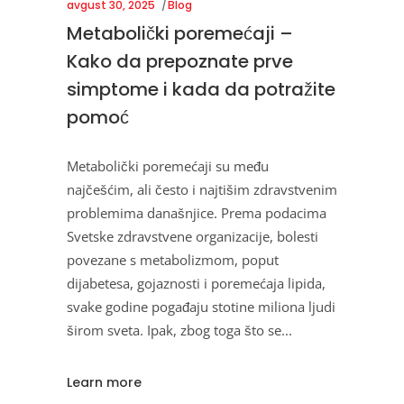
avgust 30, 2025
Blog
Metabolički poremećaji –
Kako da prepoznate prve
simptome i kada da potražite
pomoć
Metabolički poremećaji su među
najčešćim, ali često i najtišim zdravstvenim
problemima današnjice. Prema podacima
Svetske zdravstvene organizacije, bolesti
povezane s metabolizmom, poput
dijabetesa, gojaznosti i poremećaja lipida,
svake godine pogađaju stotine miliona ljudi
širom sveta. Ipak, zbog toga što se
Learn more