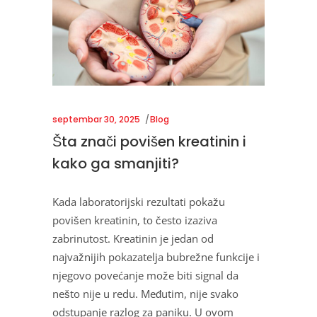
septembar 30, 2025
Blog
Šta znači povišen kreatinin i
kako ga smanjiti?
Kada laboratorijski rezultati pokažu
povišen kreatinin, to često izaziva
zabrinutost. Kreatinin je jedan od
najvažnijih pokazatelja bubrežne funkcije i
njegovo povećanje može biti signal da
nešto nije u redu. Međutim, nije svako
odstupanje razlog za paniku. U ovom