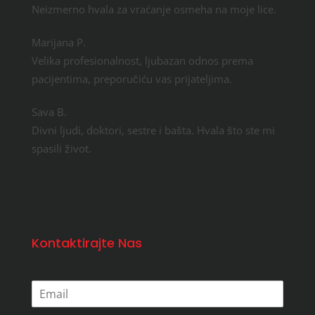
Neizmerno hvala za vraćanje osmeha na moje lice.
Marijana P.
Velika profesionalnost, ljubazan odnos prema
pacijentima, preporučiću vas prijateljima.
Sava B.
Divni ljudi, doktori, sestre i bašta. Hvala što ste mi
spasili život.
Kontaktirajte Nas