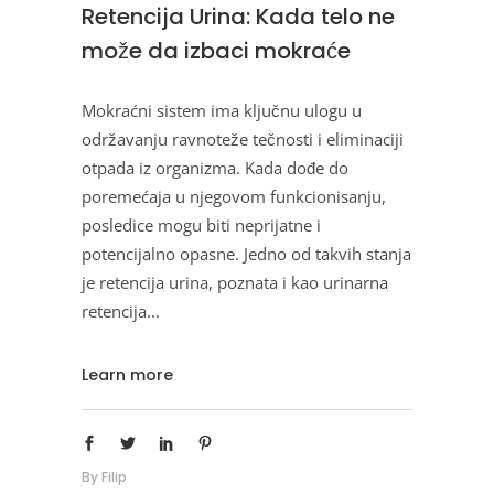
Retencija Urina: Kada telo ne
može da izbaci mokraće
Mokraćni sistem ima ključnu ulogu u
održavanju ravnoteže tečnosti i eliminaciji
otpada iz organizma. Kada dođe do
poremećaja u njegovom funkcionisanju,
posledice mogu biti neprijatne i
potencijalno opasne. Jedno od takvih stanja
je retencija urina, poznata i kao urinarna
retencija
Learn more
By
Filip