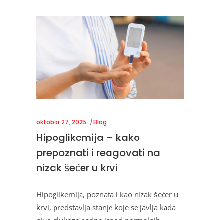
oktobar 27, 2025
Blog
Hipoglikemija – kako
prepoznati i reagovati na
nizak šećer u krvi
Hipoglikemija, poznata i kao nizak šećer u
krvi, predstavlja stanje koje se javlja kada
nivo glukoze padne ispod normalnih