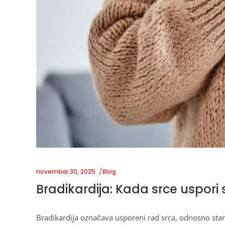
novembar 30, 2025
Blog
Bradikardija: Kada srce uspori 
Bradikardija označava usporeni rad srca, odnosno sta