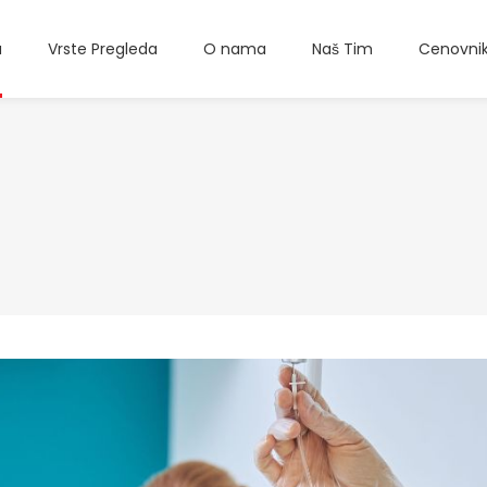
a
Vrste Pregleda
O nama
Naš Tim
Cenovni