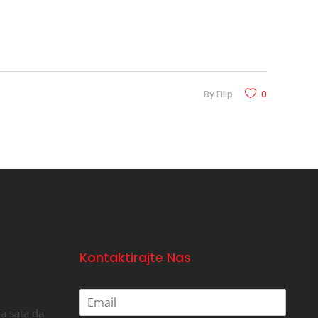
By
Filip
0
Kontaktirajte Nas
a sata da