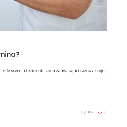
amina?
 ređe sreće u težim oblicima zahvaljujući raznovrsnijoj
By
Filip
0