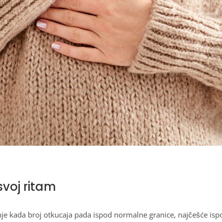
svoj ritam
nje kada broj otkucaja pada ispod normalne granice, najčešće isp