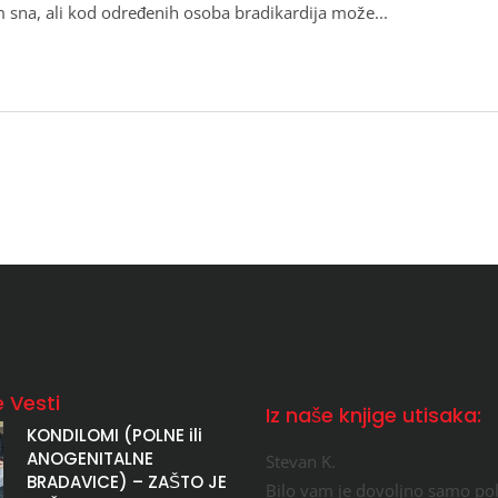
om sna, ali kod određenih osoba bradikardija može
 Vesti
Iz naše knjige utisaka:
KONDILOMI (POLNE ili
ANOGENITALNE
Stevan K.
BRADAVICE) – ZAŠTO JE
Bilo vam je dovoljno samo pol