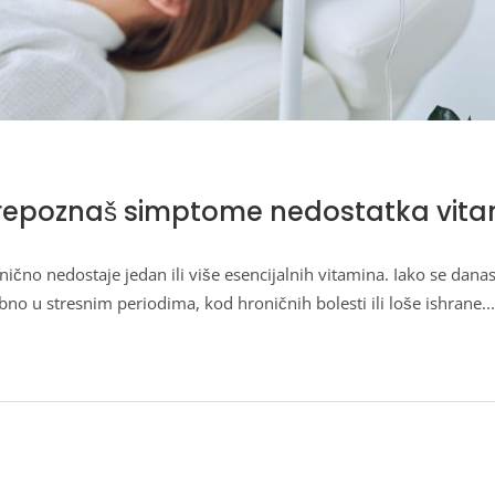
 prepoznaš simptome nedostatka vit
ično nedostaje jedan ili više esencijalnih vitamina. Iako se danas
bno u stresnim periodima, kod hroničnih bolesti ili loše ishrane.