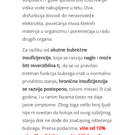
viška vode nakupljene u telu. Ova
disfunkcija dovodi do neravnoteže
elektrolita, povećanja nivoa štetnih
materija u organizmu i poremećaja u radu
drugih organa.
Za razliku od
akutne bubrežne
insuficijencije
, koja se razvija
naglo
i
može
biti reverzibilna t
j. da se uz pravilan
tretman funkcija bubrega vrati u normalno
prvobitno stanje
,
hronična insuficijencija
se razvija postepeno,
tokom meseci ili čak
godina, i u ranim fazama često ne daje
jasne simptome. Zbog toga veliki broj ljudi
nije ni svestan da boluje od ovog ozbiljnog
stanja dok ne dođe do značajnog oštećenja
bubrega. Prema podacima,
više od 10%