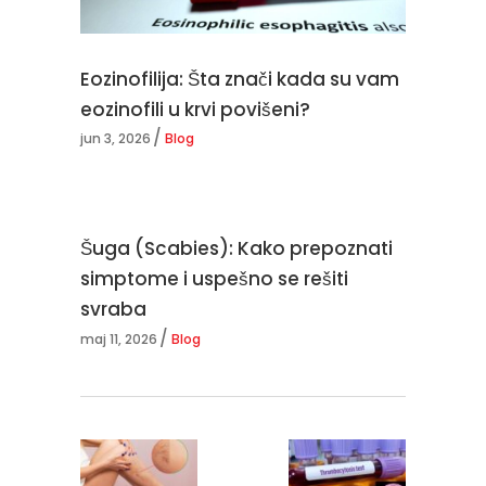
Eozinofilija: Šta znači kada su vam
eozinofili u krvi povišeni?
jun 3, 2026
Blog
Šuga (Scabies): Kako prepoznati
simptome i uspešno se rešiti
svraba
maj 11, 2026
Blog