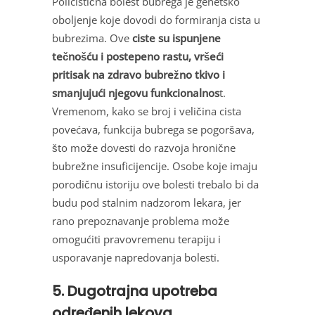
Policistična bolest bubrega je genetsko
oboljenje koje dovodi do formiranja cista u
bubrezima. Ove
ciste su ispunjene
tečnošću i postepeno rastu, vršeći
pritisak na zdravo bubrežno tkivo i
smanjujući njegovu funkcionalnos
t.
Vremenom, kako se broj i veličina cista
povećava, funkcija bubrega se pogoršava,
što može dovesti do razvoja hronične
bubrežne insuficijencije. Osobe koje imaju
porodičnu istoriju ove bolesti trebalo bi da
budu pod stalnim nadzorom lekara, jer
rano prepoznavanje problema može
omogućiti pravovremenu terapiju i
usporavanje napredovanja bolesti.
5. Dugotrajna upotreba
određenih lekova