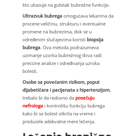
što ukazuje na gubitak bubrežne funkcije.
Ultrazvuk bubrega
omogućava lekarima da
procene veličinu, strukturu i eventualne
promene na bubrezima, dok se u
određenim slučajevima koristi
biopsija
bubrega
. Ova metoda podrazumeva
uzimanje uzorka bubrežnog tkiva radi
precizne analize i određivanja uzroka
bolesti.
Osobe sa povećanim rizikom, poput
dijabetičara i pacijenata s hipertenzijom
,
trebalo bi da redovno da
posećuju
nefrologa
i kontrolišu funkciju bubrega
kako bi se bolest otkrila na vreme i
preduzele adekvatne mere lečenja.