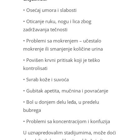
• Osećaj umora i slabosti
• Oticanje ruku, nogu i lica zbog
zadržavanja tečnosti
• Problemi sa mokrenjem – učestalo
mokrenje ili smanjenje količine urina
• Povišen krvni pritisak koji je teško
kontrolisati
• Svrab kože i suvoća
• Gubitak apetita, mučnina i povraćanje
• Bol u donjem delu leđa, u predelu
bubrega
• Problemi sa koncentracijom i konfuzija
U uznapredovalim stadijumima, može doći