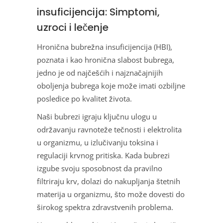
insuficijencija: Simptomi,
uzroci i lečenje
Hronična bubrežna insuficijencija (HBI),
poznata i kao hronična slabost bubrega,
jedno je od najčešćih i najznačajnijih
oboljenja bubrega koje može imati ozbiljne
posledice po kvalitet života.
Naši bubrezi igraju ključnu ulogu u
održavanju ravnoteže tečnosti i elektrolita
u organizmu, u izlučivanju toksina i
regulaciji krvnog pritiska. Kada bubrezi
izgube svoju sposobnost da pravilno
filtriraju krv, dolazi do nakupljanja štetnih
materija u organizmu, što može dovesti do
širokog spektra zdravstvenih problema.