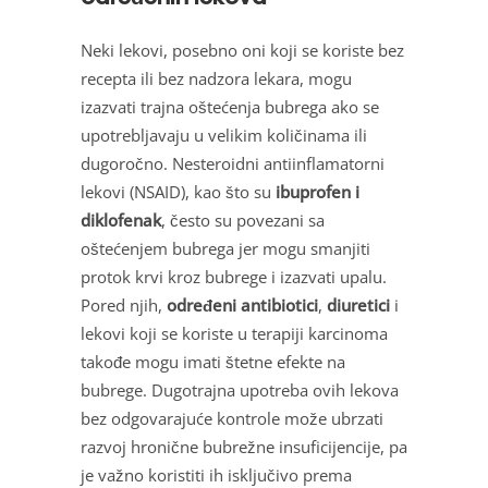
Neki lekovi, posebno oni koji se koriste bez
recepta ili bez nadzora lekara, mogu
izazvati trajna oštećenja bubrega ako se
upotrebljavaju u velikim količinama ili
dugoročno. Nesteroidni antiinflamatorni
lekovi (NSAID), kao što su
ibuprofen i
diklofenak
, često su povezani sa
oštećenjem bubrega jer mogu smanjiti
protok krvi kroz bubrege i izazvati upalu.
Pored njih,
određeni antibiotici
,
diuretici
i
lekovi koji se koriste u terapiji karcinoma
takođe mogu imati štetne efekte na
bubrege. Dugotrajna upotreba ovih lekova
bez odgovarajuće kontrole može ubrzati
razvoj hronične bubrežne insuficijencije, pa
je važno koristiti ih isključivo prema