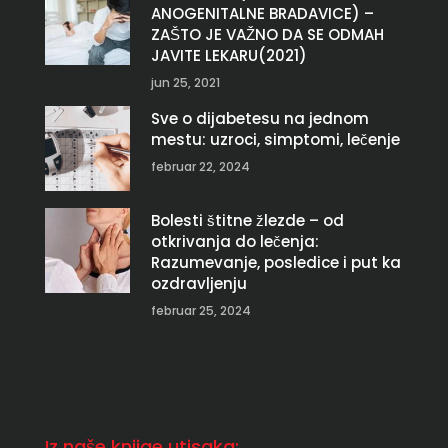
ANOGENITALNE BRADAVICE) –
ZAŠTO JE VAŽNO DA SE ODMAH
JAVITE LEKARU(2021)
jun 25, 2021
Sve o dijabetesu na jednom
mestu: uzroci, simptomi, lečenje
februar 22, 2024
Bolesti štitne žlezde – od
otkrivanja do lečenja:
Razumevanje, posledice i put ka
ozdravljenju
februar 25, 2024
Iz naše knjige utisaka: