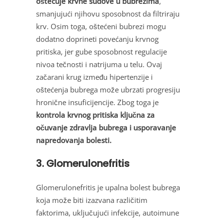
oštećuje krvne sudove u bubrezima
,
smanjujući njihovu sposobnost da filtriraju
krv. Osim toga, oštećeni bubrezi mogu
dodatno doprineti povećanju krvnog
pritiska, jer gube sposobnost regulacije
nivoa tečnosti i natrijuma u telu. Ovaj
začarani krug između hipertenzije i
oštećenja bubrega može ubrzati progresiju
hronične insuficijencije. Zbog toga je
kontrola krvnog pritiska ključna za
očuvanje zdravlja bubrega i usporavanje
napredovanja bolesti.
3. Glomerulonefritis
Glomerulonefritis je upalna bolest bubrega
koja može biti izazvana različitim
faktorima, uključujući infekcije, autoimune