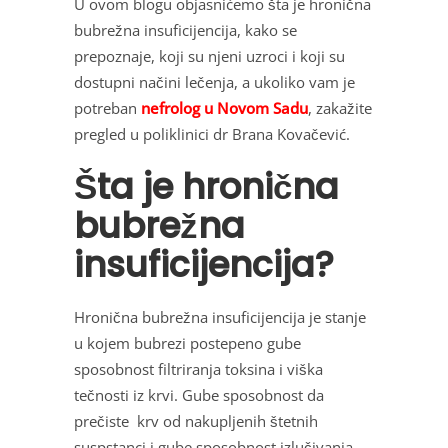
U ovom blogu objasnićemo šta je hronična
bubrežna insuficijencija, kako se
prepoznaje, koji su njeni uzroci i koji su
dostupni načini lečenja, a ukoliko vam je
potreban
nefrolog u Novom Sadu
, zakažite
pregled u poliklinici dr Brana Kovačević.
Šta je hronična
bubrežna
insuficijencija?
Hronična bubrežna insuficijencija je stanje
u kojem bubrezi postepeno gube
sposobnost filtriranja toksina i viška
tečnosti iz krvi. Gube sposobnost da
prečiste
krv od nakupljenih štetnih
suspstanci i gube sposobnost izlučivanja