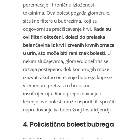
poremećaje i hroničnu izloženost
toksinima. Ova bolest pogađa glomerule,
sićušne filtere u bubrezima, koji su
odgovorni za prečišćavanje krvi.
Kada su
ovi filteri oštećeni, dolazi do prelaska
belančevina iz krvi i crvenih krvnih zrnaca
u urin, što može biti rani znak bolesti
. U
nekim slučajevima, glomerulonefritis se
razvija postepeno, dok kod drugih može
izazvati akutno oštećenje bubrega koje se
vremenom pretvara u hroničnu
insuficijenciju. Rano prepoznavanje i
lečenje ove bolesti može usporiti ili sprečiti
napredovanje ka bubrežnoj insuficijenciji.
4. Policistična bolest bubrega