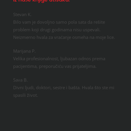
Stevan K.
Bilo vam je dovoljno samo pola sata da rešite
problem koji drugi godinama nisu uspevali.
Neizmerno hvala za vraćanje osmeha na moje lice.
Marijana P.
Velika profesionalnost, ljubazan odnos prema
pacijentima, preporučiću vas prijateljima.
Sava B.
Divni ljudi, doktori, sestre i bašta. Hvala što ste mi
spasili život.