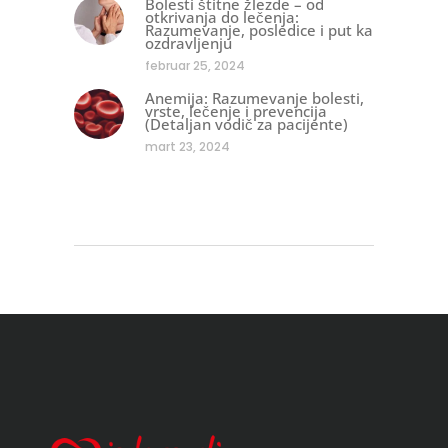
Bolesti štitne žlezde – od
otkrivanja do lečenja:
Razumevanje, posledice i put ka
ozdravljenju
februar 25, 2024
Anemija: Razumevanje bolesti,
vrste, lečenje i prevencija
(Detaljan vodič za pacijente)
mart 23, 2024