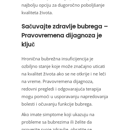
najbolju opciju za dugoročno poboljšanje
kvaliteta života.
Sačuvajte zdravlje bubrega –
Pravovremena dijagnoza je
ključ
Hronična bubrežna insuficijencija je
ozbiljno stanje koje može značajno uticati
na kvalitet života ako se ne otkrije i ne leči
na vreme. Pravovremena dijagnoza,
redovni pregledi i odgovarajuća terapija
mogu pomoći u usporavanju napredovanja
bolesti i očuvanju funkcije bubrega.
Ako imate simptome koji ukazuju na
probleme sa bubrezima ili želite da
proverite svoje zdravlje, obratite se