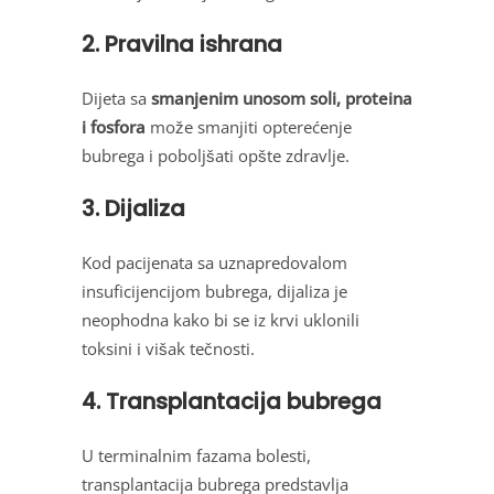
2. Pravilna ishrana
Dijeta sa
smanjenim unosom soli, proteina
i fosfora
može smanjiti opterećenje
bubrega i poboljšati opšte zdravlje.
3. Dijaliza
Kod pacijenata sa uznapredovalom
insuficijencijom bubrega, dijaliza je
neophodna kako bi se iz krvi uklonili
toksini i višak tečnosti.
4. Transplantacija bubrega
U terminalnim fazama bolesti,
transplantacija bubrega predstavlja