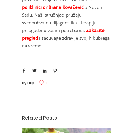
poliklinici dr Brana Kovačević
u Novom
Sadu. Naši stručnjaci pružaju
sveobuhvatnu dijagnostiku i terapiju
prilagođenu vašim potrebama.
Zakažite
pregled
i sačuvajte zdravlje svojih bubrega
na vreme!
By
Filip
0
Related Posts