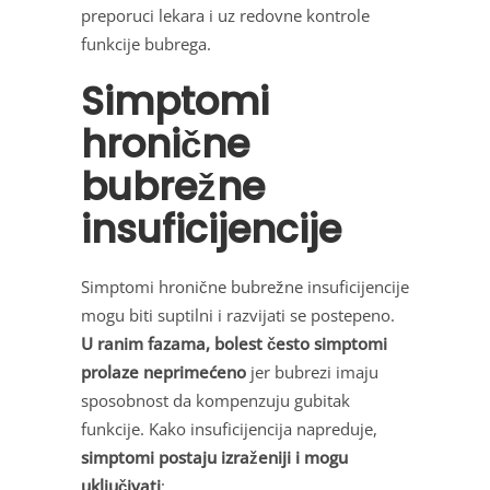
preporuci lekara i uz redovne kontrole
funkcije bubrega.
Simptomi
hronične
bubrežne
insuficijencije
Simptomi hronične bubrežne insuficijencije
mogu biti suptilni i razvijati se postepeno.
U ranim fazama, bolest često simptomi
prolaze neprimećeno
jer bubrezi imaju
sposobnost da kompenzuju gubitak
funkcije. Kako insuficijencija napreduje,
simptomi postaju izraženiji i mogu
uključivati
: