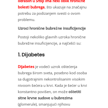
odraslih u Srbiji ima neki oblik hronične
bolesti bubrega
, što ukazuje na značajnu
potrebu za podizanjem svesti o ovom
problemu.
Uzroci hronične bubrežne insuficijencije
Postoji nekoliko glavnih uzroka hronične
bubrežne insuficijencije, a najčešći su:
1. Dijabetes
Dijabetes
je vodeći uzrok oštećenja
bubrega širom sveta, posebno kod osoba
sa dugotrajnim nekontrolisanim visokim
nivoom šećera u krvi. Kada je šećer u krvi
konstantno povišen, on može
oštetiti
sitne krvne sudove u bubrezima
(glomerule), smanjujući njihovu