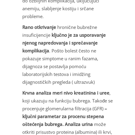
do ozbiljnih komplikacija, uključujući
anemiju, slabljenje kostiju i srčane
probleme.
Rano otkrivanje
hronične bubrežne
insuficijencije
ključno je za usporavanje
njenog napredovanja i sprečavanje
komplikacija
. Pošto bolest često ne
pokazuje simptome u ranim fazama,
dijagnoza se postavlja pomoću
laboratorijskih testova i imidžing
dijagnostičkih pregleda ( ultrazvuk)
Krvna analiza meri nivo kreatinina i uree
,
koji ukazuju na funkciju bubrega. Takođe se
procenjuje glomerularna filtracija (GFR)
–
ključni parametar za procenu stepena
oštećenja bubrega. Analiza urina
može
otkriti prisustvo proteina (albumina) ili krvi,