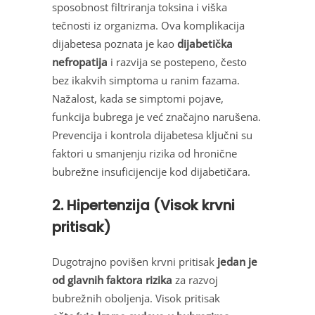
sposobnost filtriranja toksina i viška
tečnosti iz organizma. Ova komplikacija
dijabetesa poznata je kao
dijabetička
nefropatija
i razvija se postepeno, često
bez ikakvih simptoma u ranim fazama.
Nažalost, kada se simptomi pojave,
funkcija bubrega je već značajno narušena.
Prevencija i kontrola dijabetesa ključni su
faktori u smanjenju rizika od hronične
bubrežne insuficijencije kod dijabetičara.
2. Hipertenzija (Visok krvni
pritisak)
Dugotrajno povišen krvni pritisak
jedan je
od glavnih faktora rizika
za razvoj
bubrežnih oboljenja. Visok pritisak