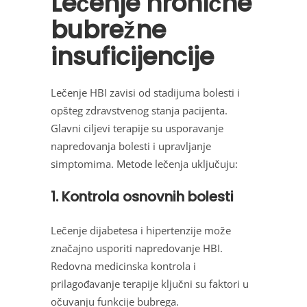
Lečenje hronične
bubrežne
insuficijencije
Lečenje HBI zavisi od stadijuma bolesti i
opšteg zdravstvenog stanja pacijenta.
Glavni ciljevi terapije su usporavanje
napredovanja bolesti i upravljanje
simptomima. Metode lečenja uključuju:
1. Kontrola osnovnih bolesti
Lečenje dijabetesa i hipertenzije može
značajno usporiti napredovanje HBI.
Redovna medicinska kontrola i
prilagođavanje terapije ključni su faktori u
očuvanju funkcije bubrega.