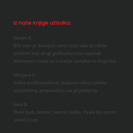
Iz naše knjige utisaka:
Stevan K.
Bilo vam je dovoljno samo pola sata da rešite
problem koji drugi godinama nisu uspevali.
Neizmerno hvala za vraćanje osmeha na moje lice.
Marijana P.
Velika profesionalnost, ljubazan odnos prema
pacijentima, preporučiću vas prijateljima.
Sava B.
Divni ljudi, doktori, sestre i bašta. Hvala što ste mi
spasili život.