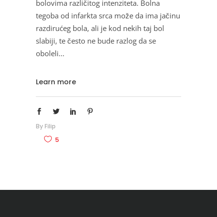
bolovima različitog intenziteta. Bolna
tegoba od infarkta srca može da ima jačinu
razdirućeg bola, ali je kod nekih taj bol
slabiji, te često ne bude razlog da se
oboleli
Learn more
By
Filip
5