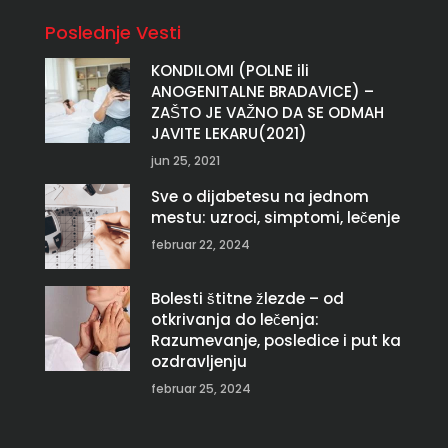
Poslednje Vesti
KONDILOMI (POLNE ili
ANOGENITALNE BRADAVICE) –
ZAŠTO JE VAŽNO DA SE ODMAH
JAVITE LEKARU(2021)
jun 25, 2021
Sve o dijabetesu na jednom
mestu: uzroci, simptomi, lečenje
februar 22, 2024
Bolesti štitne žlezde – od
otkrivanja do lečenja:
Razumevanje, posledice i put ka
ozdravljenju
februar 25, 2024